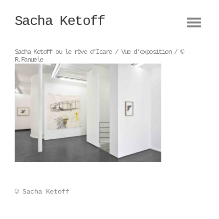
Sacha Ketoff
Oeuvres
Biographie
Sacha Ketoff ou le rêve d’Icare / Vue d’exposition / ©
R.Fanuele
Design
Camera obscura
Textes
© Sacha Ketoff