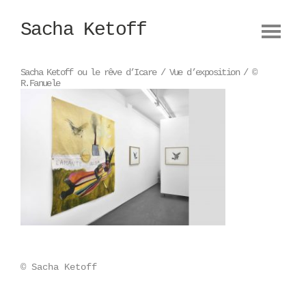
Sacha Ketoff
Oeuvres
Biographie
Sacha Ketoff ou le rêve d’Icare / Vue d’exposition / ©
R.Fanuele
Design
Camera obscura
Textes
© Sacha Ketoff