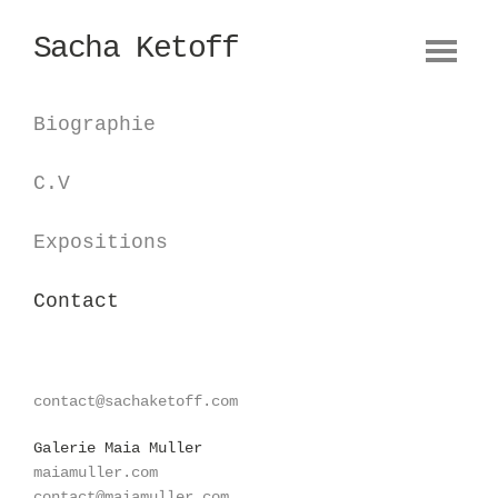
Sacha Ketoff
Oeuvres
Biographie
Biographie
Design
Camera obscura
C.V
Textes
Expositions
Contact
contact@sachaketoff.com
Galerie Maia Muller
maiamuller.com
contact@maiamuller.com